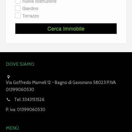
nuova costruzione
Giardino
Terrazzo
Cerca Immobile
DOVE SIAMO
Via Goffredo Mameli 12 - Bagno di Gavorrano 58023 P.IVA
01399060530
Tel: 3343151526
P. iva: 01399060530
MENÙ